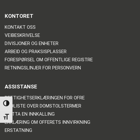
KONTORET
KONTAKT OSS
VEIBESKRIVELSE
DIVISJONER OG ENHETER
ARBEID OG PRAKSISPLASSER
FORESPØRSEL OM OFFENTLIGE REGISTRE
RETNINGSLINJER FOR PERSONVERN
ASSISTANSE
RETTIGHETSERKLÆRINGEN FOR OFRE
TOGGLE HIGH CONTRAST
ORDLISTE OVER DOMSTOLSTERMER
MOTTA EN INNKALLING
TOGGLE FONT SIZE
ERKLÆRING OM OFFERETS INNVIRKNING
ERSTATNING