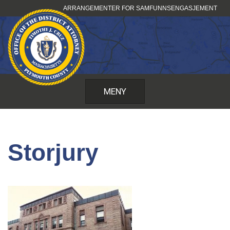
Hopp
ARRANGEMENTER FOR SAMFUNNSENGASJEMENT
til
innhold
MENY
Storjury