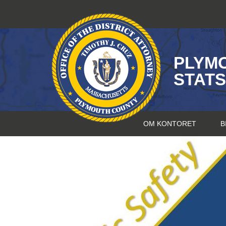
Hopp
til
innhold
PLYM
STAT
OM KONTORET
B