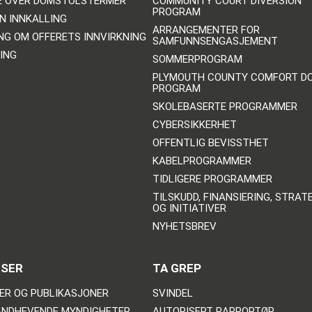
E OVER DOMSTOLSTERMER
COMMUNITY COURT DIVERSION
PROGRAM
N INNKALLING
ARRANGEMENTER FOR
NG OM OFFERETS INNVIRKNING
SAMFUNNSENGASJEMENT
ING
SOMMERPROGRAM
PLYMOUTH COUNTY COMFORT D
PROGRAM
SKOLEBASERTE PROGRAMMER
CYBERSIKKERHET
OFFENTLIG BEVISSTHET
KABELPROGRAMMER
TIDLIGERE PROGRAMMER
TILSKUDD, FINANSIERING, STRAT
OG INITIATIVER
NYHETSBREV
RSER
TA GREP
ER OG PUBLIKASJONER
SVINDEL
NDHEVENDE MYNDIGHETER
AUTORISERT RAPPORTØR