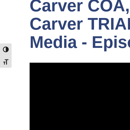
Carver COA,
Carver TRIA
Media - Epis
TOGGLE HIGH CONTRAST
TOGGLE FONT SIZE