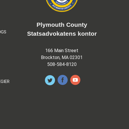
Plymouth County
OGS
Statsadvokatens kontor
166 Main Street
Brockton, MA 02301
508-584-8120
EGIER