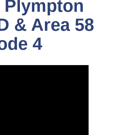
 Plympton
D & Area 58
ode 4