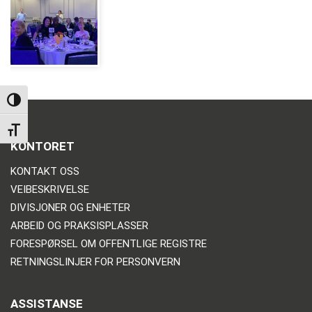
TOGGLE HIGH CONTRAST
TOGGLE FONT SIZE
KONTORET
KONTAKT OSS
VEIBESKRIVELSE
DIVISJONER OG ENHETER
ARBEID OG PRAKSISPLASSER
FORESPØRSEL OM OFFENTLIGE REGISTRE
RETNINGSLINJER FOR PERSONVERN
ASSISTANSE