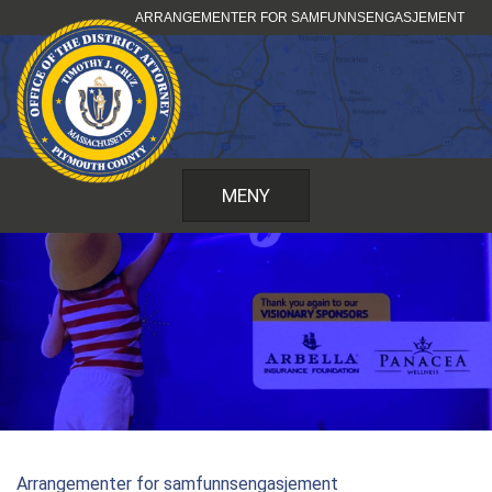
Hopp
ARRANGEMENTER FOR SAMFUNNSENGASJEMENT
til
innhold
MENY
Arrangementer for samfunnsengasjement