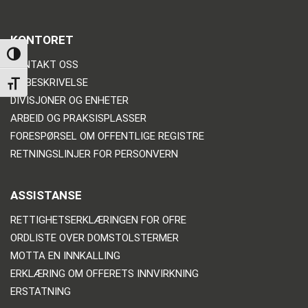
KONTORET
TOGGLE HIGH CONTRAST
KONTAKT OSS
VEIBESKRIVELSE
TOGGLE FONT SIZE
DIVISJONER OG ENHETER
ARBEID OG PRAKSISPLASSER
FORESPØRSEL OM OFFENTLIGE REGISTRE
RETNINGSLINJER FOR PERSONVERN
ASSISTANSE
RETTIGHETSERKLÆRINGEN FOR OFRE
ORDLISTE OVER DOMSTOLSTERMER
MOTTA EN INNKALLING
ERKLÆRING OM OFFERETS INNVIRKNING
ERSTATNING