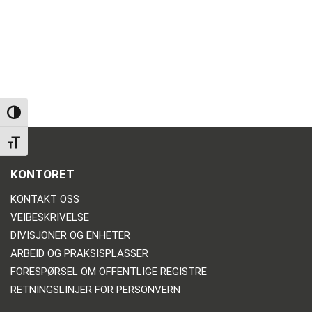
TOGGLE HIGH CONTRAST
TOGGLE FONT SIZE
KONTORET
KONTAKT OSS
VEIBESKRIVELSE
DIVISJONER OG ENHETER
ARBEID OG PRAKSISPLASSER
FORESPØRSEL OM OFFENTLIGE REGISTRE
RETNINGSLINJER FOR PERSONVERN