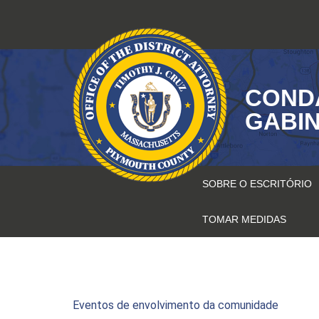
Saltar
para
o
conteúdo
COND
GABIN
SOBRE O ESCRITÓRIO
TOMAR MEDIDAS
Eventos de envolvimento da comunidade