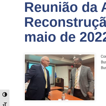
Reunião da 
Reconstruçã
maio de 202
Co
Bus
Bu
TOGGLE HIGH CONTRAST
TOGGLE FONT SIZE