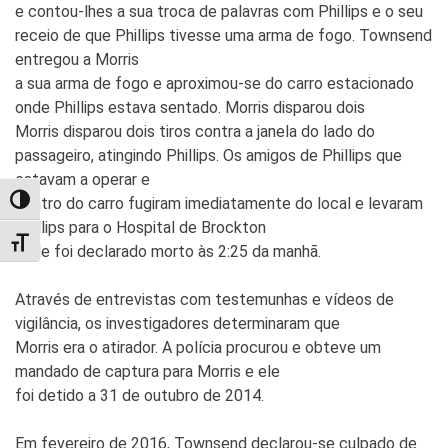
e contou-lhes a sua troca de palavras com Phillips e o seu
receio de que Phillips tivesse uma arma de fogo. Townsend
entregou a Morris
a sua arma de fogo e aproximou-se do carro estacionado
onde Phillips estava sentado. Morris disparou dois
Morris disparou dois tiros contra a janela do lado do
passageiro, atingindo Phillips. Os amigos de Phillips que
estavam a operar e
dentro do carro fugiram imediatamente do local e levaram
TOGGLE HIGH CONTRAST
Phillips para o Hospital de Brockton
TOGGLE FONT SIZE
onde foi declarado morto às 2:25 da manhã.
Através de entrevistas com testemunhas e vídeos de
vigilância, os investigadores determinaram que
Morris era o atirador. A polícia procurou e obteve um
mandado de captura para Morris e ele
foi detido a 31 de outubro de 2014.
Em fevereiro de 2016, Townsend declarou-se culpado de