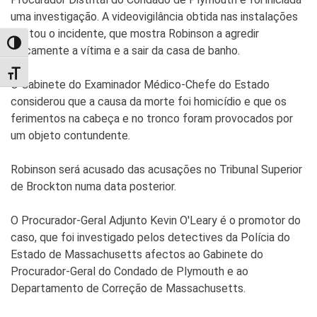
uma investigação. A videovigilância obtida nas instalações
captou o incidente, que mostra Robinson a agredir
TOGGLE HIGH CONTRAST
fisicamente a vítima e a sair da casa de banho.
TOGGLE FONT SIZE
O Gabinete do Examinador Médico-Chefe do Estado
considerou que a causa da morte foi homicídio e que os
ferimentos na cabeça e no tronco foram provocados por
um objeto contundente.
Robinson será acusado das acusações no Tribunal Superior
de Brockton numa data posterior.
O Procurador-Geral Adjunto Kevin O'Leary é o promotor do
caso, que foi investigado pelos detectives da Polícia do
Estado de Massachusetts afectos ao Gabinete do
Procurador-Geral do Condado de Plymouth e ao
Departamento de Correção de Massachusetts.