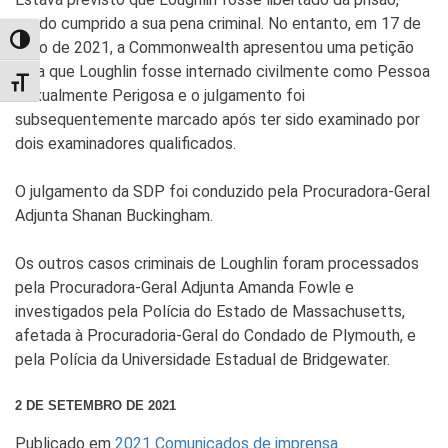
tendo cumprido a sua pena criminal. No entanto, em 17 de
TOGGLE HIGH CONTRAST
maio de 2021, a Commonwealth apresentou uma petição
para que Loughlin fosse internado civilmente como Pessoa
TOGGLE FONT SIZE
Sexualmente Perigosa e o julgamento foi
subsequentemente marcado após ter sido examinado por
dois examinadores qualificados.
O julgamento da SDP foi conduzido pela Procuradora-Geral
Adjunta Shanan Buckingham.
Os outros casos criminais de Loughlin foram processados
pela Procuradora-Geral Adjunta Amanda Fowle e
investigados pela Polícia do Estado de Massachusetts,
afetada à Procuradoria-Geral do Condado de Plymouth, e
pela Polícia da Universidade Estadual de Bridgewater.
2 DE SETEMBRO DE 2021
Publicado em
2021 Comunicados de imprensa