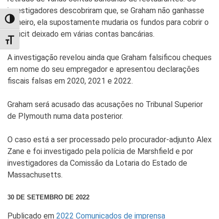
investigadores descobriram que, se Graham não ganhasse
TOGGLE HIGH CONTRAST
dinheiro, ela supostamente mudaria os fundos para cobrir o
déficit deixado em várias contas bancárias.
TOGGLE FONT SIZE
A investigação revelou ainda que Graham falsificou cheques
em nome do seu empregador e apresentou declarações
fiscais falsas em 2020, 2021 e 2022.
Graham será acusado das acusações no Tribunal Superior
de Plymouth numa data posterior.
O caso está a ser processado pelo procurador-adjunto Alex
Zane e foi investigado pela polícia de Marshfield e por
investigadores da Comissão da Lotaria do Estado de
Massachusetts.
30 DE SETEMBRO DE 2022
Publicado em
2022 Comunicados de imprensa