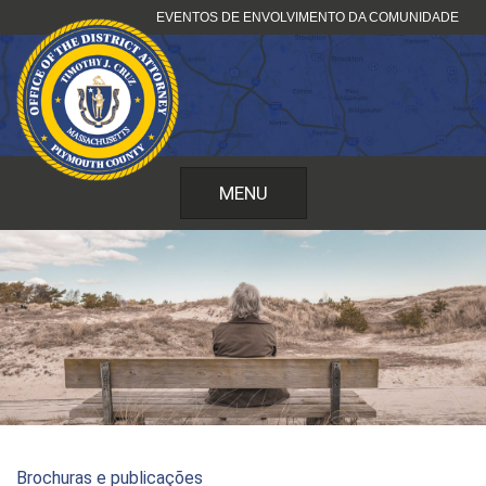
Saltar
EVENTOS DE ENVOLVIMENTO DA COMUNIDADE
para
o
conteúdo
MENU
Brochuras e publicações