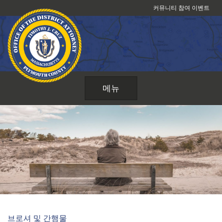
콘
커뮤니티 참여 이벤트
텐
츠
로
건
너
뛰
메뉴
기
브로셔 및 간행물