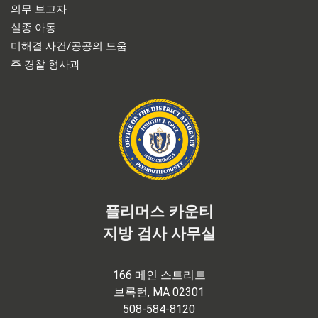
의무 보고자
실종 아동
미해결 사건/공공의 도움
주 경찰 형사과
플리머스 카운티
지방 검사 사무실
166 메인 스트리트
브록턴, MA 02301
508-584-8120