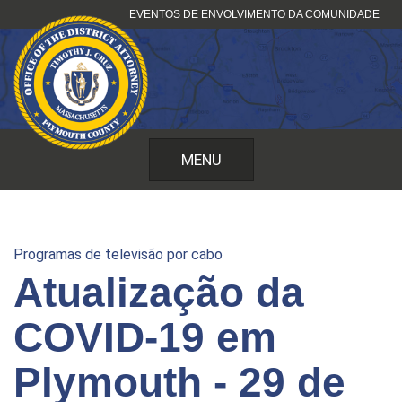
Saltar
EVENTOS DE ENVOLVIMENTO DA COMUNIDADE
para
o
conteúdo
MENU
Programas de televisão por cabo
Atualização da
COVID-19 em
Plymouth - 29 de