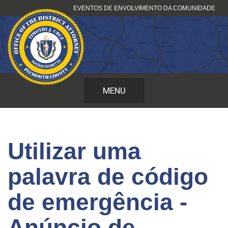
Saltar
EVENTOS DE ENVOLVIMENTO DA COMUNIDADE
para
o
conteúdo
MENU
Utilizar uma
palavra de código
de emergência -
Anúncio de