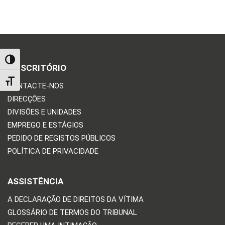
TOGGLE HIGH CONTRAST
O ESCRITÓRIO
TOGGLE FONT SIZE
CONTACTE-NOS
DIRECÇÕES
DIVISÕES E UNIDADES
EMPREGO E ESTÁGIOS
PEDIDO DE REGISTOS PÚBLICOS
POLÍTICA DE PRIVACIDADE
ASSISTÊNCIA
A DECLARAÇÃO DE DIREITOS DA VÍTIMA
GLOSSÁRIO DE TERMOS DO TRIBUNAL