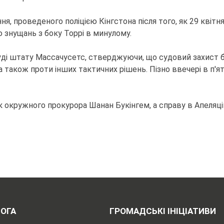
ня, проведеного поліцією Кінгстона після того, як 29 квіт
ю знущань з боку Торрі в минулому.
уді штату Массачусетс, стверджуючи, що судовий захист б
 також проти інших тактичних рішень. Пізно ввечері в п'
к окружного прокурора Шанан Букінгем, а справу в Апеляц
ОГА
ГРОМАДСЬКІ ІНІЦІАТИВИ