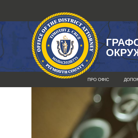
Перейти
до
змісту
ГРАФ
ОКРУ
ПРО ОФІС
ДОПО