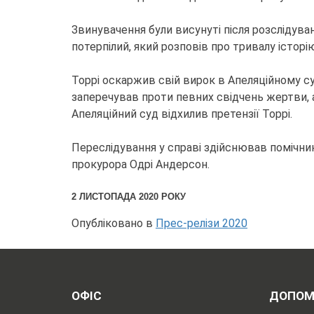
Звинувачення були висунуті після розслідуван
потерпілий, який розповів про тривалу історі
Торрі оскаржив свій вирок в Апеляційному с
заперечував проти певних свідчень жертви, а
Апеляційний суд відхилив претензії Торрі.
Переслідування у справі здійснював помічни
прокурора Одрі Андерсон.
2 ЛИСТОПАДА 2020 РОКУ
Опубліковано в
Прес-релізи 2020
ОФІС
ДОПОМ