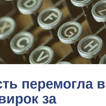
сть перемогла в
 вирок за