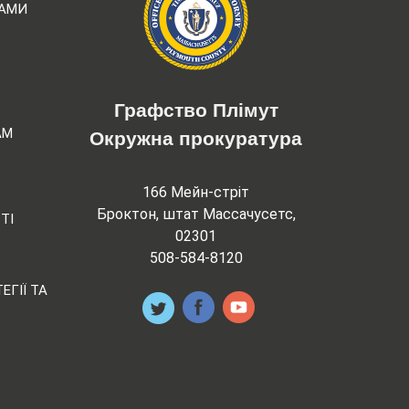
РАМИ
Графство Плімут
АМ
Окружна прокуратура
166 Мейн-стріт
Броктон, штат Массачусетс,
ТІ
02301
508-584-8120
ЕГІЇ ТА