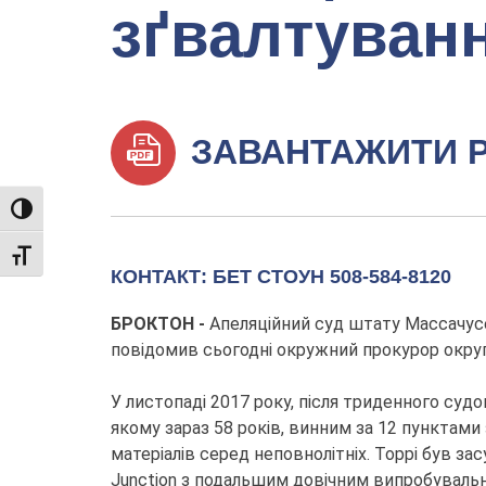
зґвалтуван
ЗАВАНТАЖИТИ 
TOGGLE HIGH CONTRAST
TOGGLE FONT SIZE
КОНТАКТ: БЕТ СТОУН 508-584-8120
БРОКТОН -
Апеляційний суд штату Массачусе
повідомив сьогодні окружний прокурор округу 
У листопаді 2017 року, після триденного судо
якому зараз 58 років, винним за 12 пунктами
матеріалів серед неповнолітніх. Торрі був за
Junction з подальшим довічним випробуваль