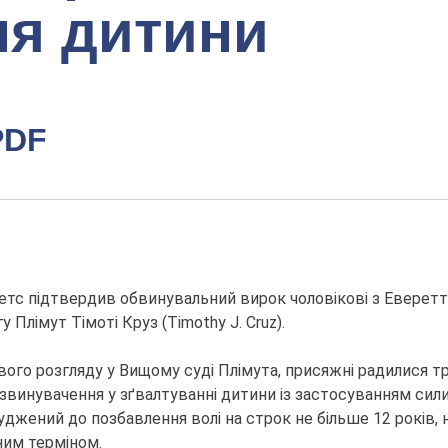
ня дитини
PDF
тс підтвердив обвинувальний вирок чоловікові з Еверетта
Плімут Тімоті Круз (Timothy J. Cruz).
вого розгляду у Вищому суді Плімута, присяжні радилися тр
 звинувачення у зґвалтуванні дитини із застосуванням сил
суджений до позбавлення волі на строк не більше 12 років, 
ним терміном.