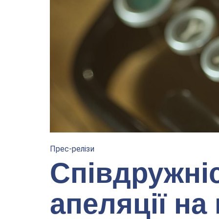
Прес-релізи
Співдружні
апеляції на