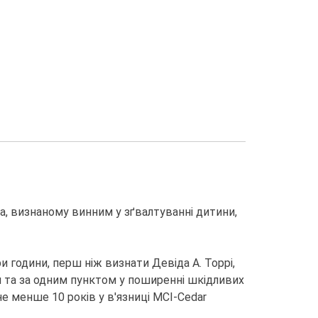
, визнаному винним у зґвалтуванні дитини,
и години, перш ніж визнати Девіда А. Торрі,
и та за одним пунктом у поширенні шкідливих
не менше 10 років у в'язниці MCI-Cedar