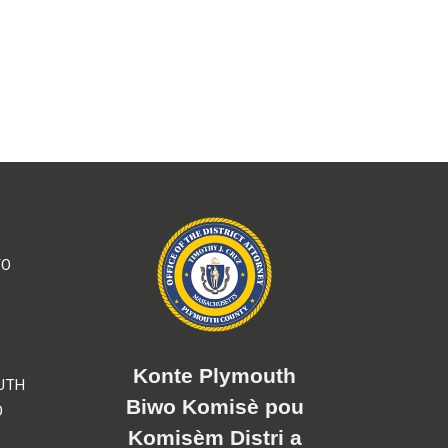
YO
Konte Plymouth
UTH
Biwo Komisè pou
O
Komisèm Distri a