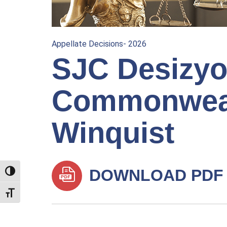
Appellate Decisions- 2026
SJC Desizyo
Commonweal
Winquist
DOWNLOAD PDF
TOGGLE HIGH CONTRAST
TOGGLE FONT SIZE