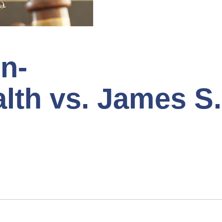
n-
th vs. James S.