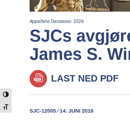
Appellate Decisions- 2026
SJCs avgjøre
James S. Wi
LAST NED PDF
TOGGLE HIGH CONTRAST
TOGGLE FONT SIZE
SJC-12005 ⁄ 14. JUNI 2016