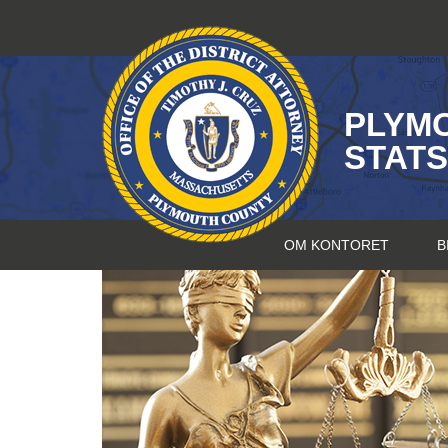
Hopp
til
innhold
PLYM
STAT
OM KONTORET
B