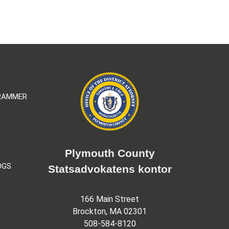
GRAMMER
Plymouth County
OGS
Statsadvokatens kontor
166 Main Street
Brockton, MA 02301
508-584-8120