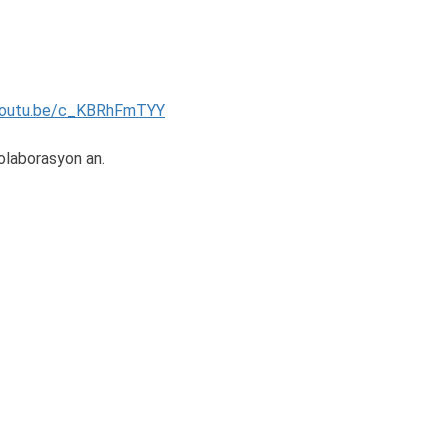
/youtu.be/c_KBRhFmTYY
olaborasyon an.