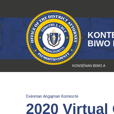
Sote
kontni
KONT
BIWO 
KONSÈNAN BIWO A
Evènman Angajman Kominotè
2020 Virtual