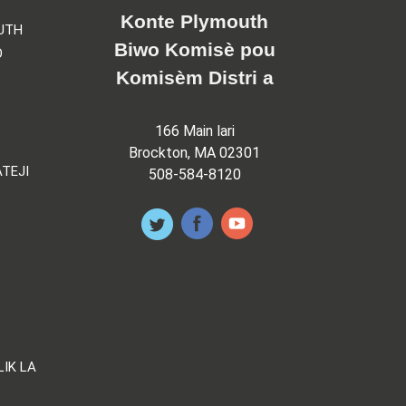
Konte Plymouth
UTH
Biwo Komisè pou
O
Komisèm Distri a
166 Main lari
Brockton, MA 02301
TEJI
508-584-8120
LIK LA