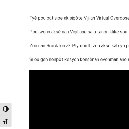
Fyè pou patisipe ak sipòte Vijilan Virtual Overdo
Pou jwenn aksè nan Vigil ane sa a tanpri klike sou
Zòn nan Brockton ak Plymouth zòn aksè kab yo pra
Si ou gen nenpòt kesyon konsènan evènman ane s
TOGGLE HIGH CONTRAST
TOGGLE FONT SIZE