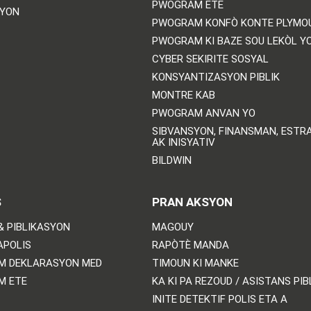
PWOGRAM ETE
SYON
PWOGRAM KONFÒ KONTE PLYMO
PWOGRAM KI BAZE SOU LEKÒL Y
CYBER SEKIRITE SOSYAL
KONSYANTIZASYON PIBLIK
MONTRE KAB
PWOGRAM ANVAN YO
SIBVANSYON, FINANSMAN, ESTRA
AK INISYATIV
BILDWIN
S
PRAN AKSYON
& PIBLIKASYON
MAGOUY
APOLIS
RAPÒTÈ MANDA
M DEKLARASYON MED
TIMOUN KI MANKE
M ETE
KA KI PA REZOUD / ASISTANS PIB
INITE DETEKTIF POLIS ETA A