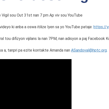
se Vigil sou Out 31st nan 7 pm Ap viv sou YouTube
 videyo ki anba a oswa itilize lyen sa yo YouTube pataje:
https:/
l tou difizyon vijilans la nan 7PM, nan adisyon a paj Facebook K
a a, tanpri pa ezite kontakte Amanda nan
ASandoval@hptc.org
.