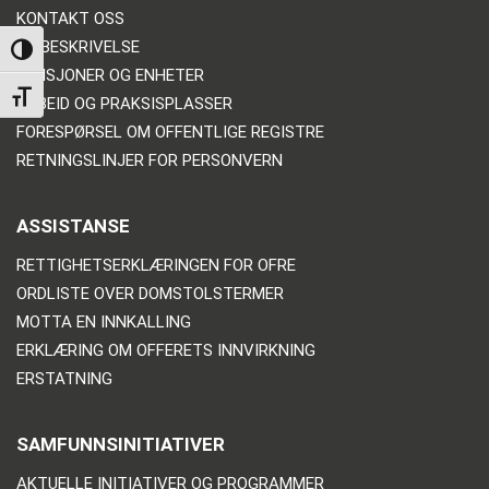
KONTAKT OSS
VEIBESKRIVELSE
TOGGLE HIGH CONTRAST
DIVISJONER OG ENHETER
TOGGLE FONT SIZE
ARBEID OG PRAKSISPLASSER
FORESPØRSEL OM OFFENTLIGE REGISTRE
RETNINGSLINJER FOR PERSONVERN
ASSISTANSE
RETTIGHETSERKLÆRINGEN FOR OFRE
ORDLISTE OVER DOMSTOLSTERMER
MOTTA EN INNKALLING
ERKLÆRING OM OFFERETS INNVIRKNING
ERSTATNING
SAMFUNNSINITIATIVER
AKTUELLE INITIATIVER OG PROGRAMMER