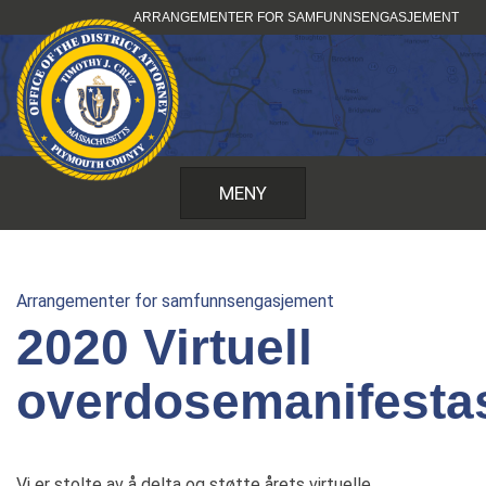
Hopp
ARRANGEMENTER FOR SAMFUNNSENGASJEMENT
til
innhold
MENY
Arrangementer for samfunnsengasjement
2020 Virtuell
overdosemanifesta
Vi er stolte av å delta og støtte årets virtuelle