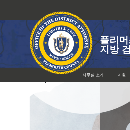
콘
텐
츠
로
건
플리머
너
뛰
지방 
기
사무실 소개
지원