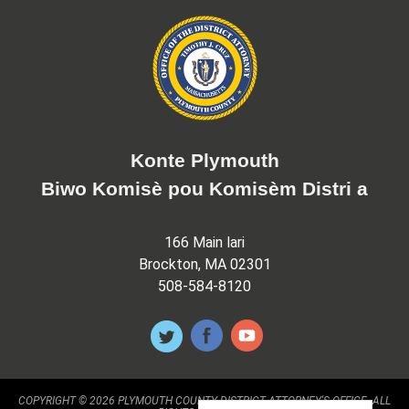
Konte Plymouth
Biwo Komisè pou Komisèm Distri a
166 Main lari
Brockton, MA 02301
508-584-8120
COPYRIGHT © 2026 PLYMOUTH COUNTY DISTRICT ATTORNEY'S OFFICE. ALL