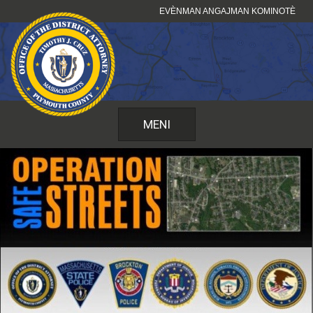
Sote
EVÈNMAN ANGAJMAN KOMINOTÈ
kontni
MENI