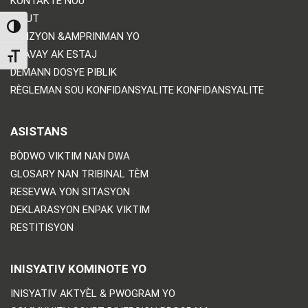
KONTAKTE NOU
WOUT
TOGGLE HIGH CONTRAST
DIVIZYON &AMPRINMAN YO
TRAVAY AK ESTAJ
TOGGLE FONT SIZE
DEMANN DOSYE PIBLIK
RÈGLEMAN SOU KONFIDANSYALITE KONFIDANSYALITE
ASISTANS
BÒDWO VIKTIM NAN DWA
GLOSARY NAN TRIBINAL TÈM
RESEVWA YON SITASYON
DEKLARASYON ENPAK VIKTIM
RESTITISYON
INISYATIV KOMINOTE YO
INISYATIV AKTYÈL & PWOGRAM YO