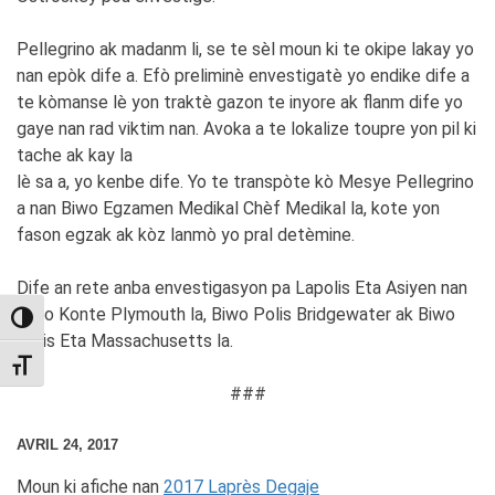
Pellegrino ak madanm li, se te sèl moun ki te okipe lakay yo
nan epòk dife a. Efò preliminè envestigatè yo endike dife a
te kòmanse lè yon traktè gazon te inyore ak flanm dife yo
gaye nan rad viktim nan. Avoka a te lokalize toupre yon pil ki
tache ak kay la
lè sa a, yo kenbe dife. Yo te transpòte kò Mesye Pellegrino
a nan Biwo Egzamen Medikal Chèf Medikal la, kote yon
fason egzak ak kòz lanmò yo pral detèmine.
Dife an rete anba envestigasyon pa Lapolis Eta Asiyen nan
Biwo Konte Plymouth la, Biwo Polis Bridgewater ak Biwo
TOGGLE HIGH CONTRAST
Polis Eta Massachusetts la.
TOGGLE FONT SIZE
###
AVRIL 24, 2017
Moun ki afiche nan
2017 Laprès Degaje