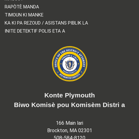
RAPÒTÈ MANDA
TIMOUN KI MANKE
KA KI PA REZOUD / ASISTANS PIBLIK LA
INITE DETEKTIF POLIS ETA A
Konte Plymouth
Biwo Komisè pou Komisèm Distri a
166 Main lari
Brockton, MA 02301
508-584-8120