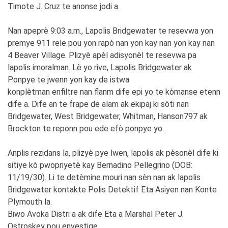
Timote J. Cruz te anonse jodi a.
Nan apeprè 9:03 a.m., Lapolis Bridgewater te resevwa yon
premye 911 rele pou yon rapò nan yon kay nan yon kay nan
4 Beaver Village. Plizyè apèl adisyonèl te resevwa pa
lapolis imoralman. Lè yo rive, Lapolis Bridgewater ak
Ponpye te jwenn yon kay de istwa
konplètman enfiltre nan flanm dife epi yo te kòmanse etenn
dife a. Dife an te frape de alam ak ekipaj ki sòti nan
Bridgewater, West Bridgewater, Whitman, Hanson797 ak
Brockton te reponn pou ede efò ponpye yo.
Anplis rezidans la, plizyè pye lwen, lapolis ak pèsonèl dife ki
sitiye kò pwopriyetè kay Bernadino Pellegrino (DOB:
11/19/30). Li te detèmine mouri nan sèn nan ak lapolis
Bridgewater kontakte Polis Detektif Eta Asiyen nan Konte
Plymouth la.
Biwo Avoka Distri a ak dife Eta a Marshal Peter J.
Ostroskey pou envestige.