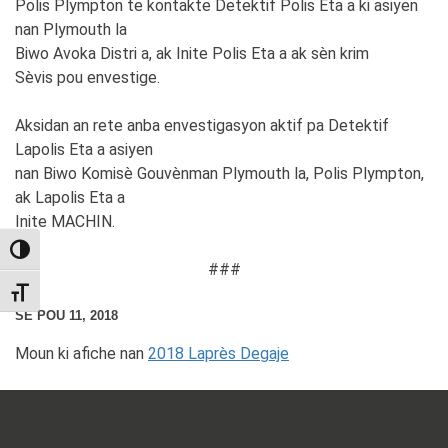
Polis Plympton te kontakte Detektif Polis Eta a ki asiyen
nan Plymouth la
Biwo Avoka Distri a, ak Inite Polis Eta a ak sèn krim
Sèvis pou envestige.
Aksidan an rete anba envestigasyon aktif pa Detektif
Lapolis Eta a asiyen
nan Biwo Komisè Gouvènman Plymouth la, Polis Plympton,
ak Lapolis Eta a
Inite MACHIN.
TOGGLE HIGH CONTRAST
###
TOGGLE FONT SIZE
SE POU 11, 2018
Moun ki afiche nan
2018 Laprès Degaje