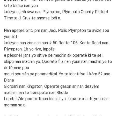
ki te blese nan yon
kolizyon jedi swa nan Plympton, Plymouth County District
Timote J. Cruz te anonse jodi a.
Nan apeprè 6:15 pm nan Jedi, Polis Plympton te avize sou
yon tèt
kolizyon nan zòn nan nan # 50 Route 106, Konte Road nan
Plympton. Lè yo rive, lapolis
e pèsonèl ijans yo sitiye de machin ak operatè ki te sèl
okipe nan machin yo. Operatè fi a nan youn nan machin yo te
detèmine pou
mouri sou sèn pa paramedikal. Yo te idantifye li kòm 52 ane
Diane
Giordani nan Kingston. Operatè gason an nan dezyèm
machin nan te transpòte nan Rhode
Lopital Zile pou tretman blesi li yo. Li pa te idantifye li nan
moman sa a.