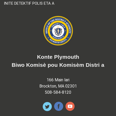
INITE DETEKTIF POLIS ETA A
Konte Plymouth
Biwo Komisè pou Komisèm Distri a
166 Main lari
Brockton, MA 02301
508-584-8120