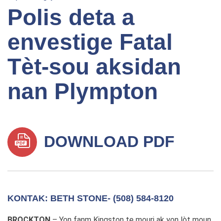
Polis deta a
envestige Fatal
Tèt-sou aksidan
nan Plympton
DOWNLOAD PDF
KONTAK: BETH STONE- (508) 584-8120
BROCKTON
– Yon fanm Kingston te mouri ak yon lòt moun