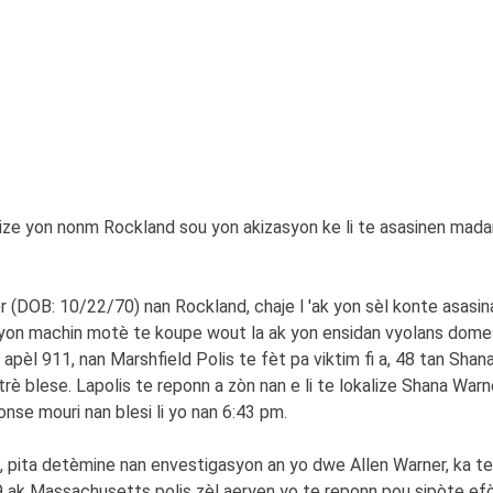
e yon nonm Rockland sou yon akizasyon ke li te asasinen madanm
er (DOB: 10/22/70) nan Rockland, chaje l 'ak yon sèl konte asas
 yon machin motè te koupe wout la ak yon ensidan vyolans domes
pèl 911, nan Marshfield Polis te fèt pa viktim fi a, 48 tan Shana
trè blese. Lapolis te reponn a zòn nan e li te lokalize Shana Warne
onse mouri nan blesi li yo nan 6:43 pm.
 pita detèmine nan envestigasyon an yo dwe Allen Warner, ka te
 K9 ak Massachusetts polis zèl aeryen yo te reponn pou sipòte efò