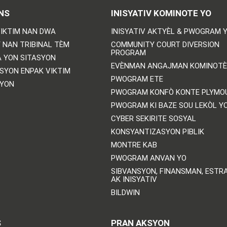
NS
INISYATIV KOMINOTE YO
IKTIM NAN DWA
INISYATIV AKTYÈL & PWOGRAM 
 NAN TRIBINAL TÈM
COMMUNITY COURT DIVERSION
PROGRAM
 YON SITASYON
EVÈNMAN ANGAJMAN KOMINOTÈ
SYON ENPAK VIKTIM
PWOGRAM ETE
SYON
PWOGRAM KONFÒ KONTE PLYMO
PWOGRAM KI BAZE SOU LEKÒL Y
CYBER SEKIRITE SOSYAL
KONSYANTIZASYON PIBLIK
MONTRE KAB
PWOGRAM ANVAN YO
SIBVANSYON, FINANSMAN, ESTRA
AK INISYATIV
BILDWIN
S
PRAN AKSYON