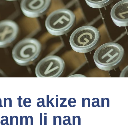
n te akize nan
anm li nan