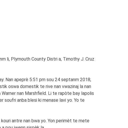
 li, Plymouth County Distri a, Timothy J. Cruz
inay. Nan apeprè 5:51 pm sou 24 septanm 2018,
tik oswa domestik te rive nan vwazinaj la nan
 Warner nan Marshfield. Li te rapòte bay lapolis
r soufri anba blesi ki menase lavi yo. Yo te
 kouri antre nan bwa yo. Yon perimèt te mete
 a pou jwenn sispèk la.