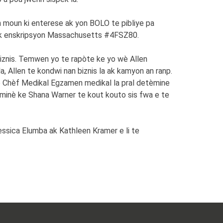
n moun ki enterese ak yon BOLO te pibliye pa
 ak enskripsyon Massachusetts #4FSZ80.
biznis. Temwen yo te rapòte ke yo wè Allen
a, Allen te kondwi nan biznis la ak kamyon an ranp.
Biwo Chèf Medikal Egzamen medikal la pral detèmine
iminè ke Shana Warner te kout kouto sis fwa e te
Jessica Elumba ak Kathleen Kramer e li te