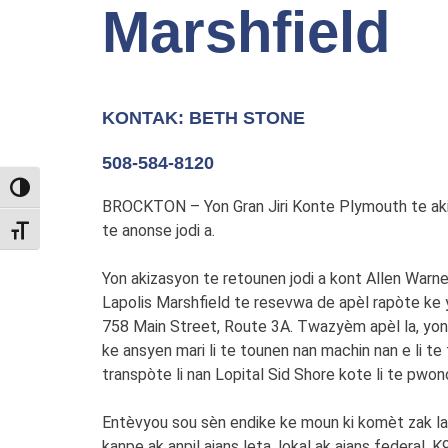
Marshfield
KONTAK: BETH STONE
508-584-8120
TOGGLE HIGH CONTRAST
BROCKTON – Yon Gran Jiri Konte Plymouth te akiz
te anonse jodi a.
TOGGLE FONT SIZE
Yon akizasyon te retounen jodi a kont Allen Warn
Lapolis Marshfield te resevwa de apèl rapòte ke
758 Main Street, Route 3A. Twazyèm apèl la, yon a
ke ansyen mari li te tounen nan machin nan e li te 
transpòte li nan Lopital Sid Shore kote li te pwon
Entèvyou sou sèn endike ke moun ki komèt zak la,
kanpe ak anpil ajans leta, lokal ak ajans federal,