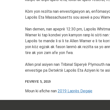
Kòm yon rezilta nan envestigasyon an, enfòmasyon
Lapolis Eta Massachusetts sou aswè a pou Warner
Nan demen, nan apeprè 12:30 pm, Lapolis Whitman
Warner ki tap kondwi yon kamyon ranp ki sòti nan y
Lapolis te mande li si li te Allen Warner e li te 
yon kòz egzak ak fason lanmò ak rezilta sa yo a
tire ak yon zam afe yon fwa.
Allen pral asiyen nan Tribinal Siperyè Plymouth n
envestige pa Detektè Lapolis Eta Aziyen ki te a
FEVRIYE 5, 2019
Moun ki afiche nan
2019 Laprès Degaje