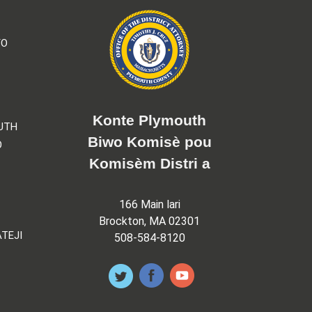
YO
Konte Plymouth
UTH
Biwo Komisè pou
O
Komisèm Distri a
166 Main lari
Brockton, MA 02301
TEJI
508-584-8120