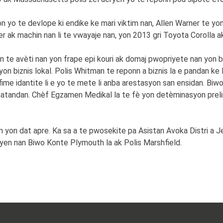
 yo te devlope ki endike ke mari viktim nan, Allen Warner te yo
 ak machin nan li te vwayaje nan, yon 2013 gri Toyota Corolla
 te avèti nan yon frape epi kouri ak domaj pwopriyete nan yon 
on biznis lokal. Polis Whitman te reponn a biznis la e pandan ke l
konfime idantite li e yo te mete li anba arestasyon san ensidan. 
nnatandan. Chèf Egzamen Medikal la te fè yon detèminasyon prel
an yon dat apre. Ka sa a te pwosekite pa Asistan Avoka Distri a 
siyen nan Biwo Konte Plymouth la ak Polis Marshfield.