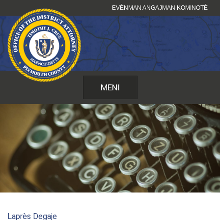
Sote
EVÈNMAN ANGAJMAN KOMINOTÈ
kontni
MENI
Laprès Degaje