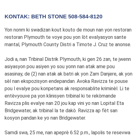
KONTAK: BETH STONE 508-584-8120
Yon nonm ki swadizan kout kouto de moun nan yon restoran
restoran Plymouth te voye pou yon lòt evalyasyon sante
mantal, Plymouth County Distri a Timote J. Cruz te anonse.
Jodi a, nan Tribinal Distrik Plymouth, ki gen 26 zan, te jwenn
asiyasyon pou asiyen yo sou yonn nan atak ame pou
asasinay, de (2) nan atak ak batri ak yon Zam Danjere, ak yon
sèl nan ekspozisyon endepandan. Avoka Ravizza te pouse
pou l evalye pou konpetans ak responsablite kriminèl. Li te
entèvyouve pa yon klinisyen tribinal ki te rekòmande
Ravizza plis evalye nan 20 jou kap vini yo nan Lopital Eta
Bridgewater, ak tribinal la te dakò. Ravizza ap fèt san
kosyon pandan ke yo nan Bridgewater.
Samdi swa, 25 me, nan apeprè 6:52 p.m., lapolis te resevwa