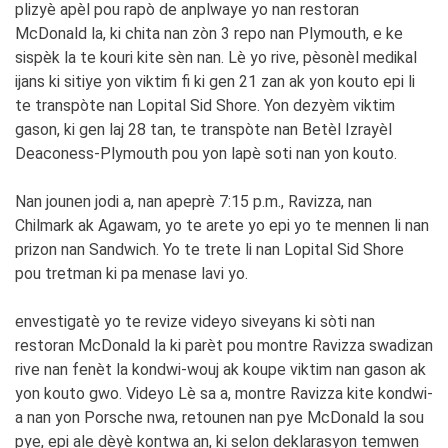
plizyè apèl pou rapò de anplwaye yo nan restoran
McDonald la, ki chita nan zòn 3 repo nan Plymouth, e ke
sispèk la te kouri kite sèn nan. Lè yo rive, pèsonèl medikal
ijans ki sitiye yon viktim fi ki gen 21 zan ak yon kouto epi li
te transpòte nan Lopital Sid Shore. Yon dezyèm viktim
gason, ki gen laj 28 tan, te transpòte nan Betèl Izrayèl
Deaconess-Plymouth pou yon lapè soti nan yon kouto.
Nan jounen jodi a, nan apeprè 7:15 p.m., Ravizza, nan
Chilmark ak Agawam, yo te arete yo epi yo te mennen li nan
prizon nan Sandwich. Yo te trete li nan Lopital Sid Shore
pou tretman ki pa menase lavi yo.
envestigatè yo te revize videyo siveyans ki sòti nan
restoran McDonald la ki parèt pou montre Ravizza swadizan
rive nan fenèt la kondwi-wouj ak koupe viktim nan gason ak
yon kouto gwo. Videyo Lè sa a, montre Ravizza kite kondwi-
a nan yon Porsche nwa, retounen nan pye McDonald la sou
pye, epi ale dèyè kontwa an, ki selon deklarasyon temwen