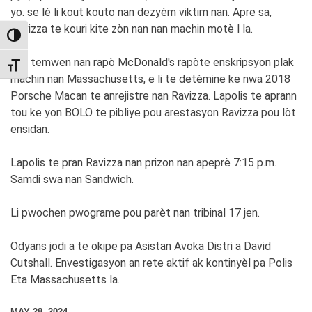
yo. se lè li kout kouto nan dezyèm viktim nan. Apre sa,
Ravizza te kouri kite zòn nan nan machin motè l la.
TOGGLE HIGH CONTRAST
Yon temwen nan rapò McDonald's rapòte enskripsyon plak
TOGGLE FONT SIZE
machin nan Massachusetts, e li te detèmine ke nwa 2018
Porsche Macan te anrejistre nan Ravizza. Lapolis te aprann
tou ke yon BOLO te pibliye pou arestasyon Ravizza pou lòt
ensidan.
Lapolis te pran Ravizza nan prizon nan apeprè 7:15 p.m.
Samdi swa nan Sandwich.
Li pwochen pwograme pou parèt nan tribinal 17 jen.
Odyans jodi a te okipe pa Asistan Avoka Distri a David
Cutshall. Envestigasyon an rete aktif ak kontinyèl pa Polis
Eta Massachusetts la.
MAY 28, 2024