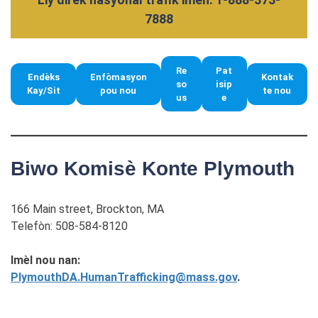
7888
Re
Pat
Endèks
Enfòmasyon
Kontak
so
isip
Kay/Sit
pou nou
te nou
us
e
Biwo Komisè Konte Plymouth
166 Main street, Brockton, MA
Telefòn: 508-584-8120
Imèl nou nan:
PlymouthDA.HumanTrafficking@mass.gov
.