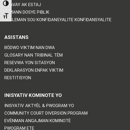
TOGGLE HIGH CONTRAST
TRAVAY AK ESTAJ
DEMANN DOSYE PIBLIK
TOGGLE FONT SIZE
RÈGLEMAN SOU KONFIDANSYALITE KONFIDANSYALITE
ASISTANS
BÒDWO VIKTIM NAN DWA
GLOSARY NAN TRIBINAL TÈM
RESEVWA YON SITASYON
DEKLARASYON ENPAK VIKTIM
RESTITISYON
INISYATIV KOMINOTE YO
INISYATIV AKTYÈL & PWOGRAM YO
COMMUNITY COURT DIVERSION PROGRAM
EVÈNMAN ANGAJMAN KOMINOTÈ
PWOGRAM ETE