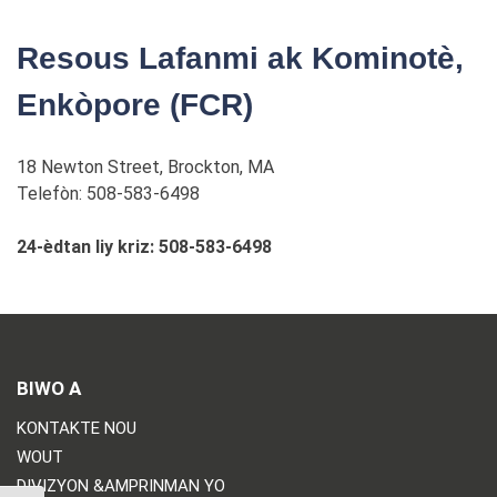
Resous Lafanmi ak Kominotè,
Enkòpore (FCR)
18 Newton Street, Brockton, MA
Telefòn: 508-583-6498
24-èdtan liy kriz: 508-583-6498
BIWO A
KONTAKTE NOU
WOUT
DIVIZYON &AMPRINMAN YO