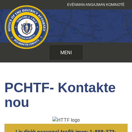
Sote
EVÈNMAN ANGAJMAN KOMINOTÈ
kontni
MENI
PCHTF- Kontakte
nou
Liy dirèk nasyonal trafik imen: 1-888-373-