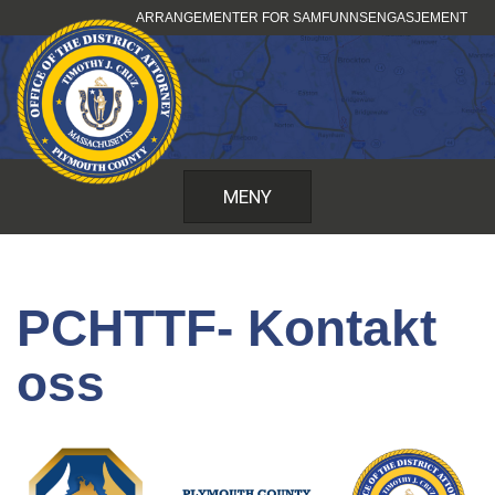
Hopp
ARRANGEMENTER FOR SAMFUNNSENGASJEMENT
til
innhold
MENY
PCHTTF- Kontakt
oss