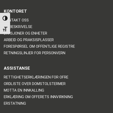
KONTORET
TOGGLE HIGH CONTRAST
KONTAKT OSS
VEIBESKRIVELSE
TOGGLE FONT SIZE
DIVISJONER OG ENHETER
ARBEID OG PRAKSISPLASSER
FORESPØRSEL OM OFFENTLIGE REGISTRE
RETNINGSLINJER FOR PERSONVERN
ASSISTANSE
RETTIGHETSERKLÆRINGEN FOR OFRE
ORDLISTE OVER DOMSTOLSTERMER
MOTTA EN INNKALLING
ERKLÆRING OM OFFERETS INNVIRKNING
ERSTATNING