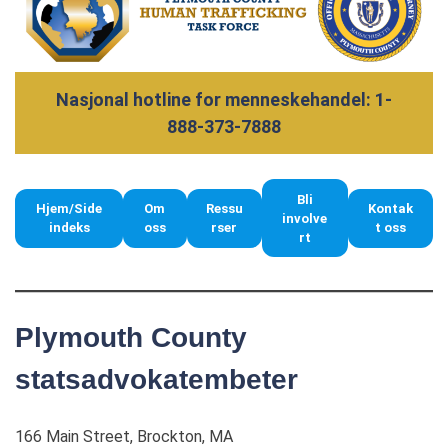
Nasjonal hotline for menneskehandel: 1-
888-373-7888
Bli
Hjem/Side
Om
Ressu
Kontak
involve
indeks
oss
rser
t oss
rt
Plymouth County
statsadvokatembeter
166 Main Street, Brockton, MA