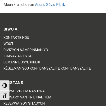
Moun ki afiche nan
Anons Sèvis Piblik
BIWO A
KONTAKTE NOU
WOUT
DIVIZYON &AMPRINMAN YO
TRAVAY AK ESTAJ
DEMANN DOSYE PIBLIK
RÈGLEMAN SOU KONFIDANSYALITE KONFIDANSYALITE
ASISTANS
TOGGLE HIGH CONTRAST
BÒDWO VIKTIM NAN DWA
TOGGLE FONT SIZE
GLOSARY NAN TRIBINAL TÈM
RESEVWA YON SITASYON