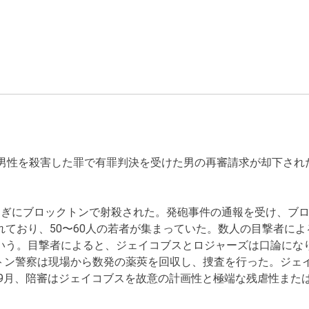
歳の男性を殺害した罪で有罪判決を受けた男の再審請求が却下さ
過ぎにブロックトンで射殺された。発砲事件の通報を受け、ブ
れており、50〜60人の若者が集まっていた。数人の目撃者に
いう。目撃者によると、ジェイコブスとロジャーズは口論になり
トン警察は現場から数発の薬莢を回収し、捜査を行った。ジェ
8年9月、陪審はジェイコブスを故意の計画性と極端な残虐性ま