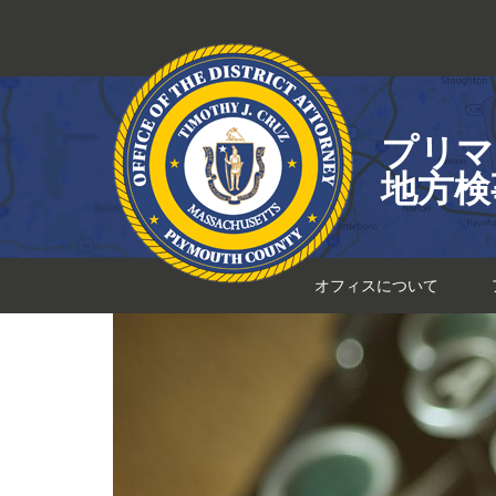
コ
ン
テ
ン
ツ
プリマ
へ
ス
地方検
キ
ッ
プ
オフィスについて