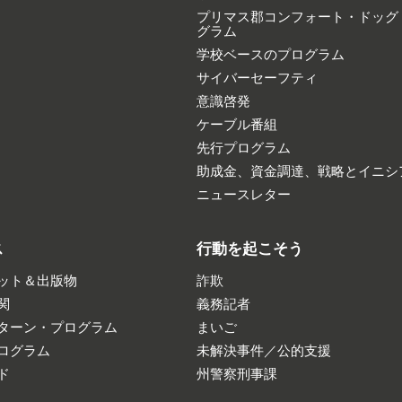
プリマス郡コンフォート・ドッグ
グラム
学校ベースのプログラム
サイバーセーフティ
意識啓発
ケーブル番組
先行プログラム
助成金、資金調達、戦略とイニシ
ニュースレター
ス
行動を起こそう
ット＆出版物
詐欺
関
義務記者
ターン・プログラム
まいご
ログラム
未解決事件／公的支援
ド
州警察刑事課