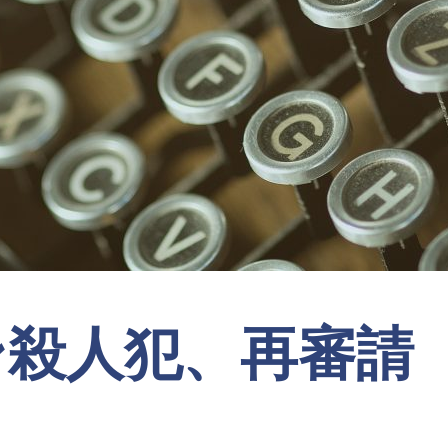
ン殺人犯、再審請