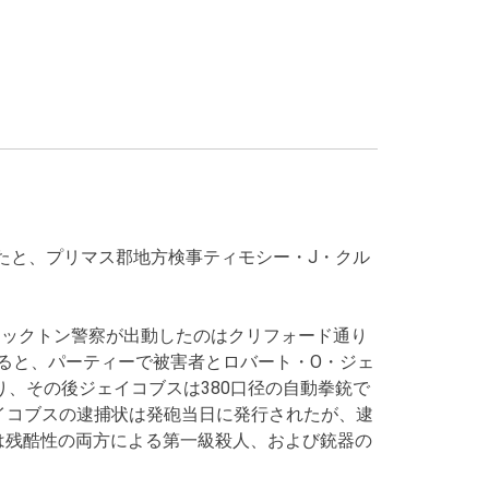
れたと、プリマス郡地方検事ティモシー・J・クル
ロックトン警察が出動したのはクリフォード通り
よると、パーティーで被害者とロバート・O・ジェ
、その後ジェイコブスは380口径の自動拳銃で
イコブスの逮捕状は発砲当日に発行されたが、逮
たは残酷性の両方による第一級殺人、および銃器の