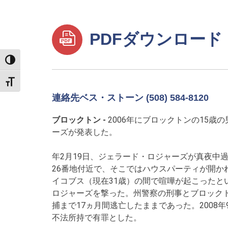
PDFダウンロード
TOGGLE HIGH CONTRAST
TOGGLE FONT SIZE
連絡先ベス・ストーン (508) 584-8120
ブロックトン -
2006年にブロックトンの15
ーズが発表した。
年2月19日、ジェラード・ロジャーズが真夜中
26番地付近で、そこではハウスパーティが開か
イコブス（現在31歳）の間で喧嘩が起こったと
ロジャーズを撃った。州警察の刑事とブロック
捕まで17ヵ月間逃亡したままであった。200
不法所持で有罪とした。