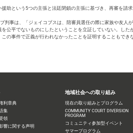
い援助という5つの主張と法廷閉鎖の主張に基づき、再審を請
ーブ判事は、「ジェイコブスは、陪審員選任の際に家族や友人
員を公平でないものにしたということを立証していない。した
、この事件で正義が行われなかったことを証明することもできな
ト
地域社会への取り組み
権利章典
現在の取り組みとプログラム
語集
COMMUNITY COURT DIVERSION
PROGRAM
受領
コミュニティ参加型イベント
影響に関する声明
サマープログラム