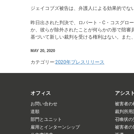
ジェイコブズ被告は、弁護人による効果的でな
昨日出された判決で、ロバート・C・コスグロ
か、彼らが除外されたことが何らかの形で陪審
基づいて新しい裁判を受ける権利はない。また
MAY 20, 2020
カテゴリー:
2020年プレスリリース
オフィス
アシス
お問い合わせ
被害者の
道順
裁判所用
部門とユニット
召喚状の
雇用とインターンシップ
被害者の