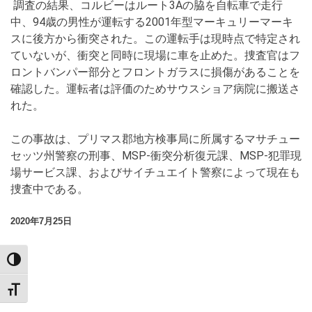
調査の結果、コルビーはルート3Aの脇を自転車で走行
中、94歳の男性が運転する2001年型マーキュリーマーキ
スに後方から衝突された。この運転手は現時点で特定され
ていないが、衝突と同時に現場に車を止めた。捜査官はフ
ロントバンパー部分とフロントガラスに損傷があることを
確認した。運転者は評価のためサウスショア病院に搬送さ
れた。
この事故は、プリマス郡地方検事局に所属するマサチュー
セッツ州警察の刑事、MSP-衝突分析復元課、MSP-犯罪現
場サービス課、およびサイチュエイト警察によって現在も
捜査中である。
2020年7月25日
TOGGLE HIGH CONTRAST
TOGGLE FONT SIZE