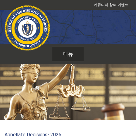
콘
커뮤니티 참여 이벤트
텐
츠
로
건
너
뛰
메뉴
기
Appellate Decisions- 2026