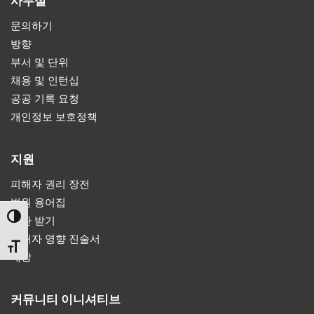
사무실
문의하기
방향
부서 및 단위
채용 및 인턴십
공공 기록 요청
개인정보 보호정책
지원
피해자 권리 장전
법원 용어집
TOGGLE HIGH CONTRAST
소환 받기
피해자 영향 진술서
TOGGLE FONT SIZE
배상
커뮤니티 이니셔티브