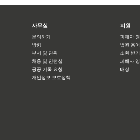
사무실
지원
문의하기
피해자 권
방향
법원 용
부서 및 단위
소환 받
채용 및 인턴십
피해자 
공공 기록 요청
배상
개인정보 보호정책