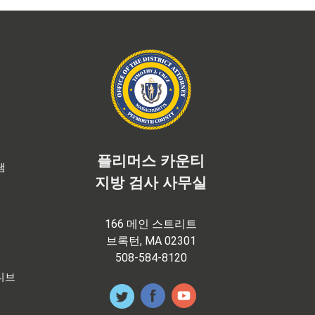
플리머스 카운티
램
지방 검사 사무실
166 메인 스트리트
브록턴, MA 02301
508-584-8120
티브