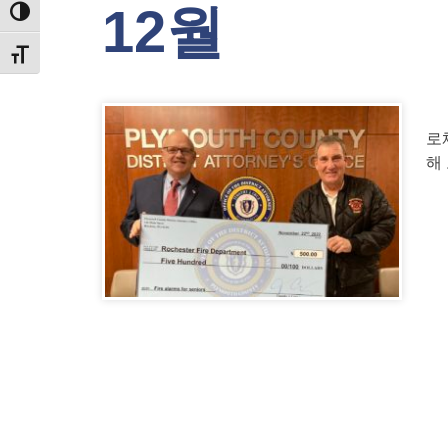
12월
TOGGLE HIGH CONTRAST
TOGGLE FONT SIZE
로
해