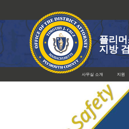
콘
텐
츠
로
건
플리머
너
뛰
지방 
기
사무실 소개
지원