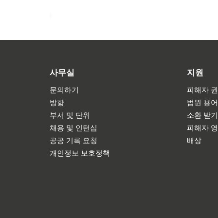
사무실
지원
문의하기
피해자 권
방향
법원 용
부서 및 단위
소환 받
채용 및 인턴십
피해자 
공공 기록 요청
배상
개인정보 보호정책