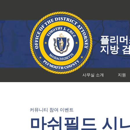
콘
텐
츠
로
건
플리머
너
뛰
지방 
기
사무실 소개
지원
커뮤니티 참여 이벤트
마쉬필드 시니