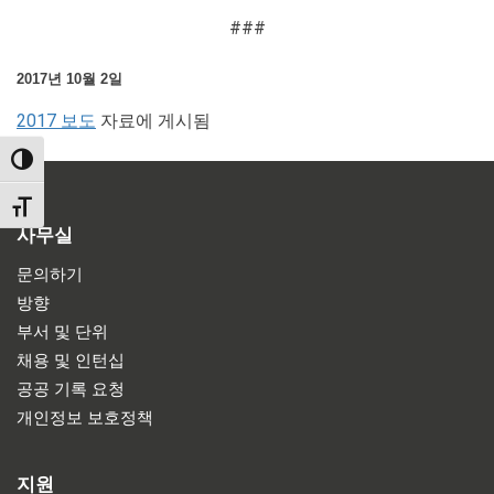
###
2017년 10월 2일
2017 보도
자료에 게시됨
TOGGLE HIGH CONTRAST
TOGGLE FONT SIZE
사무실
문의하기
방향
부서 및 단위
채용 및 인턴십
공공 기록 요청
개인정보 보호정책
지원