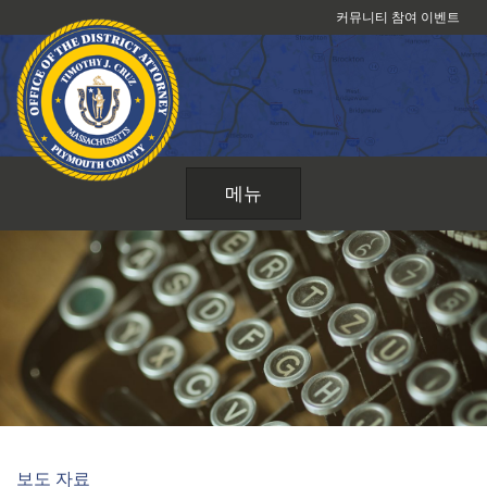
콘
커뮤니티 참여 이벤트
텐
츠
로
건
너
뛰
메뉴
기
보도 자료