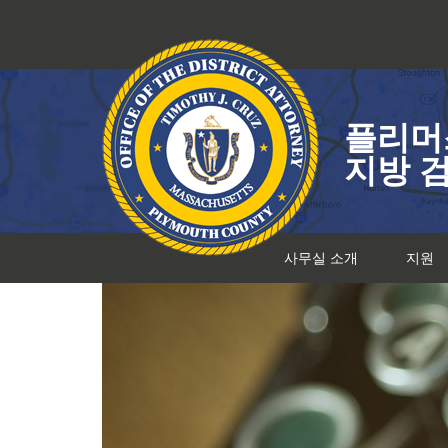
콘
텐
츠
로
건
플리머
너
뛰
지방 
기
사무실 소개
지원