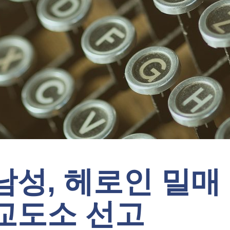
남성, 헤로인 밀매
교도소 선고