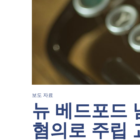
보도 자료
뉴 베드포드 
혐의로 주립 