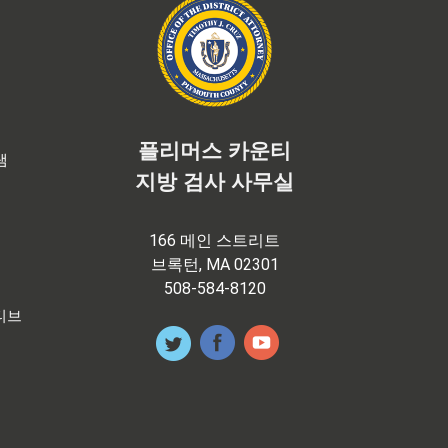
플리머스 카운티
램
지방 검사 사무실
166 메인 스트리트
브록턴, MA 02301
508-584-8120
티브