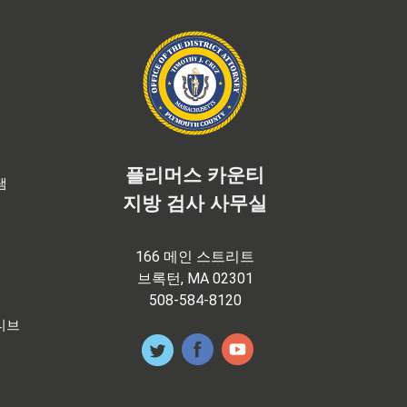
플리머스 카운티
램
지방 검사 사무실
166 메인 스트리트
브록턴, MA 02301
508-584-8120
티브