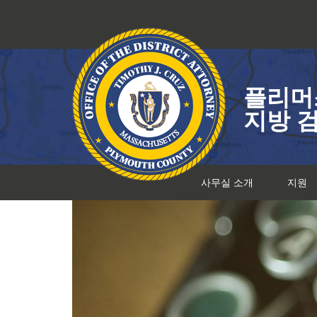
콘
텐
츠
로
건
플리머
너
뛰
지방 
기
사무실 소개
지원