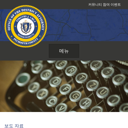
콘
커뮤니티 참여 이벤트
텐
츠
로
건
너
뛰
메뉴
기
보도 자료