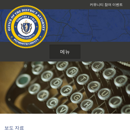
콘
커뮤니티 참여 이벤트
텐
츠
로
건
너
뛰
메뉴
기
보도 자료