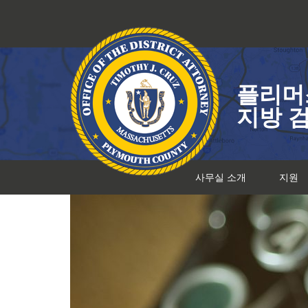
콘
텐
츠
로
건
플리머
너
뛰
지방 
기
사무실 소개
지원