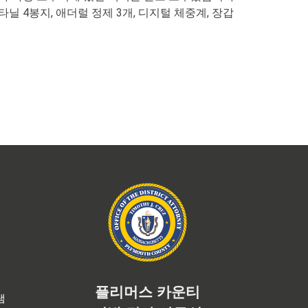
4봉지, 애더럴 정제 3개, 디지털 체중계, 장갑
플리머스 카운티
램