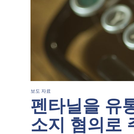
보도 자료
펜타닐을 유
소지 혐의로 