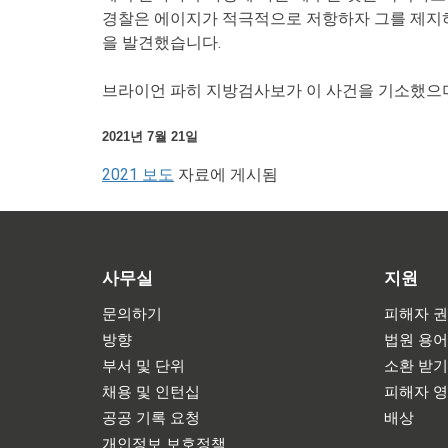
경찰은 에이지가 적극적으로 저항하자 그를 제지하고
을 발견했습니다.
브라이언 파히 지방검사보가 이 사건을 기소했으며
2021년 7월 21일
2021 보도
자료에 게시됨
사무실
지원
문의하기
피해자 권
방향
법원 용
부서 및 단위
소환 받
채용 및 인턴십
피해자 
공공 기록 요청
배상
개인정보 보호정책