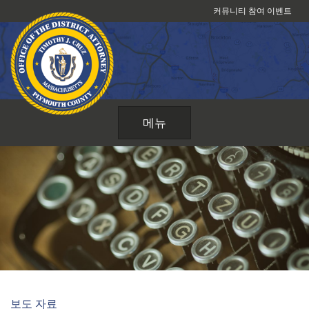
콘
커뮤니티 참여 이벤트
텐
츠
로
건
너
뛰
메뉴
기
보도 자료