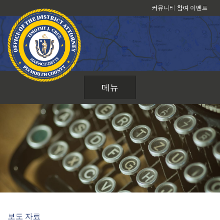
콘
커뮤니티 참여 이벤트
텐
츠
로
건
너
뛰
메뉴
기
보도 자료