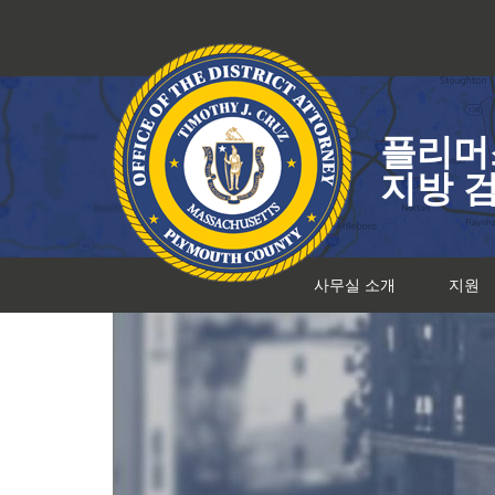
콘
텐
츠
로
건
플리머
너
뛰
지방 
기
사무실 소개
지원