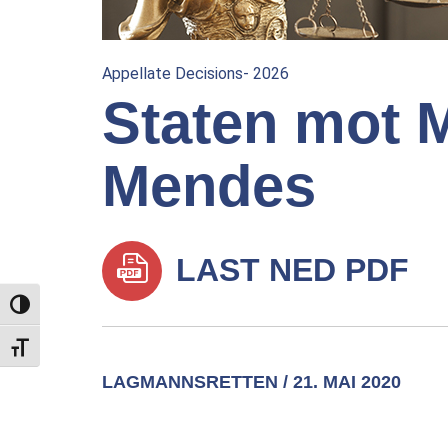
Appellate Decisions- 2026
Staten mot M
Mendes
LAST NED PDF
TOGGLE HIGH CONTRAST
TOGGLE FONT SIZE
LAGMANNSRETTEN / 21. MAI 2020