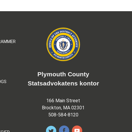
GRAMMER
Plymouth County
OGS
Statsadvokatens kontor
166 Main Street
Brockton, MA 02301
508-584-8120