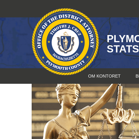
Hopp
til
innhold
PLYM
STAT
OM KONTORET
B