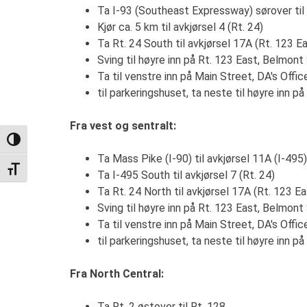
Ta I-93 (Southeast Expressway) sørover ti
Kjør ca. 5 km til avkjørsel 4 (Rt. 24)
Ta Rt. 24 South til avkjørsel 17A (Rt. 123 E
Sving til høyre inn på Rt. 123 East, Belmont
Ta til venstre inn på Main Street, DA's Offic
til parkeringshuset, ta neste til høyre inn p
Fra vest og sentralt:
TOGGLE HIGH CONTRAST
Ta Mass Pike (I-90) til avkjørsel 11A (I-495)
TOGGLE FONT SIZE
Ta I-495 South til avkjørsel 7 (Rt. 24)
Ta Rt. 24 North til avkjørsel 17A (Rt. 123 Ea
Sving til høyre inn på Rt. 123 East, Belmont
Ta til venstre inn på Main Street, DA's Offic
til parkeringshuset, ta neste til høyre inn p
Fra North Central:
Ta Rt. 2 østover til Rt. 128