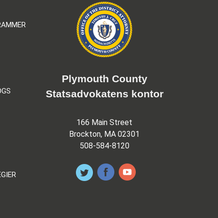
GRAMMER
Plymouth County
OGS
Statsadvokatens kontor
166 Main Street
Brockton, MA 02301
508-584-8120
EGIER