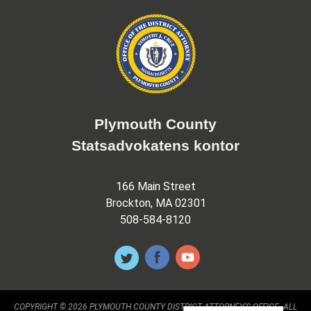
Plymouth County
Statsadvokatens kontor
166 Main Street
Brockton, MA 02301
508-584-8120
COPYRIGHT © 2026 PLYMOUTH COUNTY DISTRICT ATTORNEY'S OFFICE. ALL