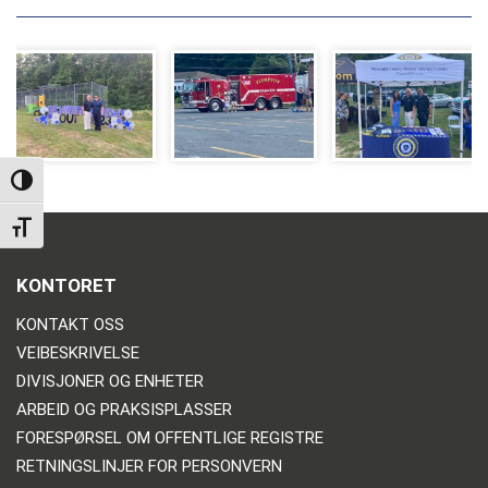
TOGGLE HIGH CONTRAST
TOGGLE FONT SIZE
KONTORET
KONTAKT OSS
VEIBESKRIVELSE
DIVISJONER OG ENHETER
ARBEID OG PRAKSISPLASSER
FORESPØRSEL OM OFFENTLIGE REGISTRE
RETNINGSLINJER FOR PERSONVERN