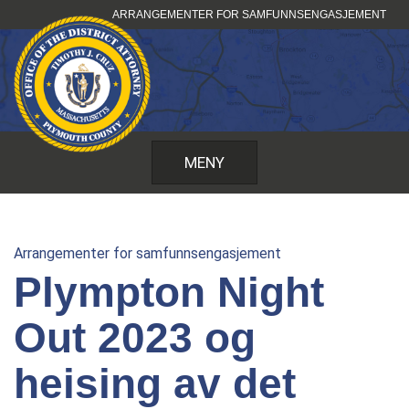
Hopp
ARRANGEMENTER FOR SAMFUNNSENGASJEMENT
til
innhold
MENY
Arrangementer for samfunnsengasjement
Plympton Night
Out 2023 og
heising av det