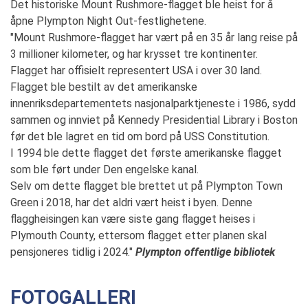
Det historiske Mount Rushmore-flagget ble heist for å
åpne Plympton Night Out-festlighetene.
"Mount Rushmore-flagget har vært på en 35 år lang reise på
3 millioner kilometer, og har krysset tre kontinenter.
Flagget har offisielt representert USA i over 30 land.
Flagget ble bestilt av det amerikanske
innenriksdepartementets nasjonalparktjeneste i 1986, sydd
sammen og innviet på Kennedy Presidential Library i Boston
før det ble lagret en tid om bord på USS Constitution.
I 1994 ble dette flagget det første amerikanske flagget
som ble ført under Den engelske kanal.
Selv om dette flagget ble brettet ut på Plympton Town
Green i 2018, har det aldri vært heist i byen. Denne
flaggheisingen kan være siste gang flagget heises i
Plymouth County, ettersom flagget etter planen skal
pensjoneres tidlig i 2024."
Plympton offentlige bibliotek
FOTOGALLERI