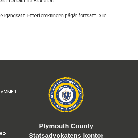
ira-Ferreira fra Brockton.
e igangsatt. Etterforskningen pågår fortsatt. Alle
GRAMMER
Plymouth County
OGS
Statsadvokatens kontor