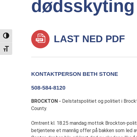
dødsskyting
LAST NED PDF
TOGGLE HIGH CONTRAST
TOGGLE FONT SIZE
KONTAKTPERSON BETH STONE
508-584-8120
BROCKTON -
Delstatspolitiet og politiet i Bro
County.
Omtrent kl. 18.25 mandag mottok Brockton-politi
betjentene et mannlig offer på bakken som led av 