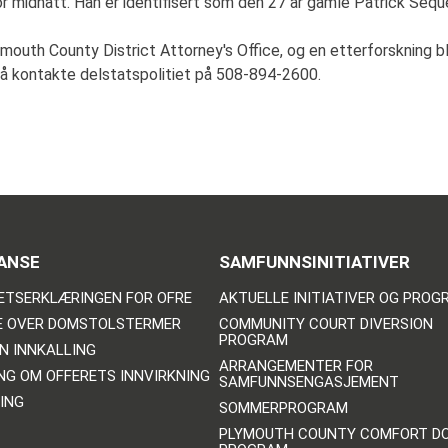
ør midnatt. Han er identifisert som den 27 år gamle Patrick Seque
ymouth County District Attorney's Office, og en etterforskning bl
 å kontakte delstatspolitiet på 508-894-2600.
ANSE
SAMFUNNSINITIATIVER
ETSERKLÆRINGEN FOR OFRE
AKTUELLE INITIATIVER OG PRO
E OVER DOMSTOLSTERMER
COMMUNITY COURT DIVERSION
PROGRAM
N INNKALLING
ARRANGEMENTER FOR
NG OM OFFERETS INNVIRKNING
SAMFUNNSENGASJEMENT
ING
SOMMERPROGRAM
PLYMOUTH COUNTY COMFORT D