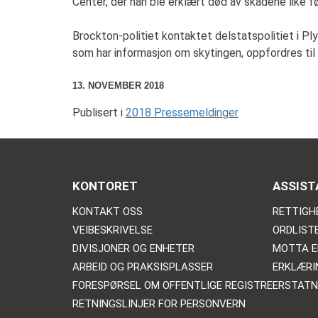
Center, der han ble erklært død av skadene like f
Brockton-politiet kontaktet delstatspolitiet i Pl
som har informasjon om skytingen, oppfordres til
13. NOVEMBER 2018
Publisert i
2018 Pressemeldinger
KONTORET
ASSIST
KONTAKT OSS
RETTIGH
VEIBESKRIVELSE
ORDLIST
DIVISJONER OG ENHETER
MOTTA E
ARBEID OG PRAKSISPLASSER
ERKLÆRI
FORESPØRSEL OM OFFENTLIGE REGISTRE
ERSTATN
RETNINGSLINJER FOR PERSONVERN