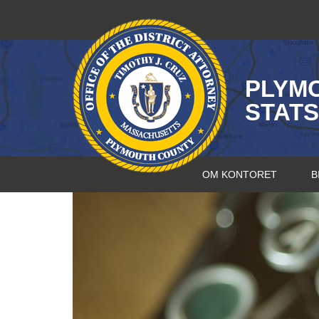
Hopp
til
innhold
PLYM
STAT
OM KONTORET
B