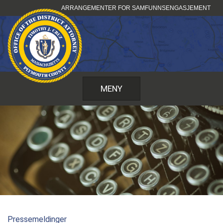
Hopp
ARRANGEMENTER FOR SAMFUNNSENGASJEMENT
til
innhold
MENY
Pressemeldinger