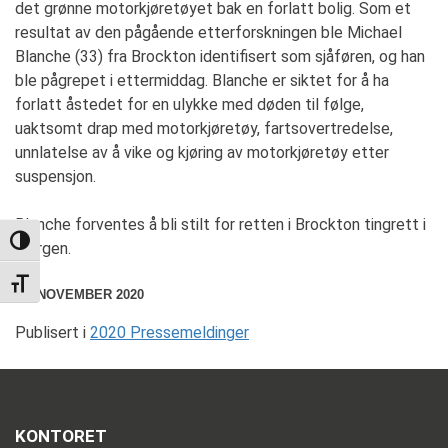
det grønne motorkjøretøyet bak en forlatt bolig. Som et
resultat av den pågående etterforskningen ble Michael
Blanche (33) fra Brockton identifisert som sjåføren, og han
ble pågrepet i ettermiddag. Blanche er siktet for å ha
forlatt åstedet for en ulykke med døden til følge,
uaktsomt drap med motorkjøretøy, fartsovertredelse,
unnlatelse av å vike og kjøring av motorkjøretøy etter
suspensjon.
Blanche forventes å bli stilt for retten i Brockton tingrett i
TOGGLE HIGH CONTRAST
morgen.
TOGGLE FONT SIZE
19. NOVEMBER 2020
Publisert i
2020 Pressemeldinger
KONTORET