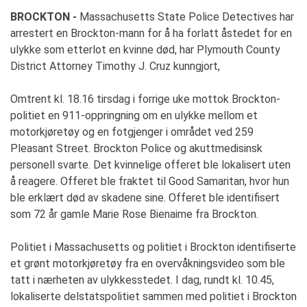
BROCKTON -
Massachusetts State Police Detectives har
arrestert en Brockton-mann for å ha forlatt åstedet for en
ulykke som etterlot en kvinne død, har Plymouth County
District Attorney Timothy J. Cruz kunngjort,
Omtrent kl. 18.16 tirsdag i forrige uke mottok Brockton-
politiet en 911-oppringning om en ulykke mellom et
motorkjøretøy og en fotgjenger i området ved 259
Pleasant Street. Brockton Police og akuttmedisinsk
personell svarte. Det kvinnelige offeret ble lokalisert uten
å reagere. Offeret ble fraktet til Good Samaritan, hvor hun
ble erklært død av skadene sine. Offeret ble identifisert
som 72 år gamle Marie Rose Bienaime fra Brockton.
Politiet i Massachusetts og politiet i Brockton identifiserte
et grønt motorkjøretøy fra en overvåkningsvideo som ble
tatt i nærheten av ulykkesstedet. I dag, rundt kl. 10.45,
lokaliserte delstatspolitiet sammen med politiet i Brockton