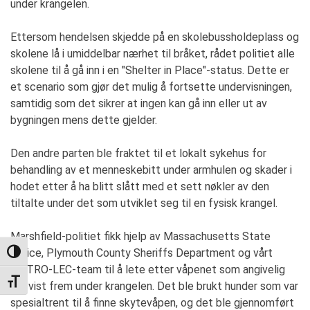
under krangelen.
Ettersom hendelsen skjedde på en skolebussholdeplass og
skolene lå i umiddelbar nærhet til bråket, rådet politiet alle
skolene til å gå inn i en "Shelter in Place"-status. Dette er
et scenario som gjør det mulig å fortsette undervisningen,
samtidig som det sikrer at ingen kan gå inn eller ut av
bygningen mens dette gjelder.
Den andre parten ble fraktet til et lokalt sykehus for
behandling av et menneskebitt under armhulen og skader i
hodet etter å ha blitt slått med et sett nøkler av den
tiltalte under det som utviklet seg til en fysisk krangel.
Marshfield-politiet fikk hjelp av Massachusetts State
Police, Plymouth County Sheriffs Department og vårt
TOGGLE HIGH CONTRAST
METRO-LEC-team til å lete etter våpenet som angivelig
TOGGLE FONT SIZE
ble vist frem under krangelen. Det ble brukt hunder som var
spesialtrent til å finne skytevåpen, og det ble gjennomført