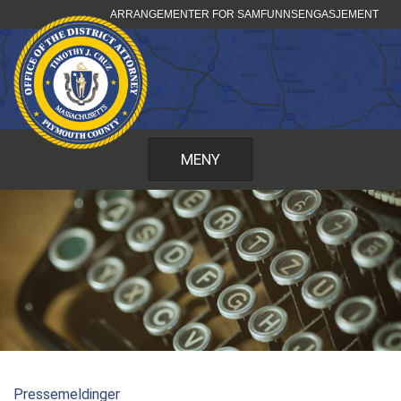
Hopp
ARRANGEMENTER FOR SAMFUNNSENGASJEMENT
til
innhold
MENY
Pressemeldinger