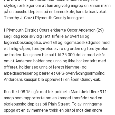
skyldig i anklager om at han angivelig angrep en annen mann
på en bussholdeplass på en barneskole, har statsadvokat
Timothy J. Cruz i Plymouth County kunngjort.
I Plymouth District Court erklærte Oscar Anderson (29)
seg i dag ikke skyldig i ett tilfelle av overfall og
legemsbeskadigelse, overfall og legemsbeskadigelse med
et farlig våpen, forstyrrelse av ro og orden og forstyrrelse
av freden. Kausjonen ble satt til 25 000 dollar med vilkår
om at Anderson holder seg unna og ikke har kontakt med
offeret, holder seg unna offerets hjemme- og
arbeidsadresser og bærer et GPS-overvåkningsarmbånd.
Anderosns kausjon ble opphevet i en åpen Quincy-sak.
Rundt kl. 08.15 i går mottok politiet i Marshfield flere 911-
anrop som rapporterte om en krangel i området ved en
skolebussholdeplass på Plain Street. To av innringerne
oppga at en av mennene trakk en pistol mot den andre